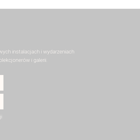
ych instalacjach i wydarzeniach
kcjonerów i galerii.
i