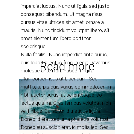
imperdiet luctus. Nunc ut ligula sed justo
consequat bibendum. Ut magna risus,
cursus vitae ultrices sit amet, ornare a
mauris. Nunc tincidunt volutpat libero, sit
amet elementum libero porttitor
scelerisque.
Nulla facilisi. Nunc imperdiet ante purus,
quis lobortis lectus fringilla eget. Vivamus
Read more
molestie ante nibh. Fusce fringilla
ullamcorper risus ut bibendum. Sed
mattis, turpis quis varius commodo, enim
nibh auctor purus, at pellentesque leo
lectus quis mi. Cras tempus volutpat nibh
vel finibus. Curabitur id tristique ligula.
Donec id erat sed urna pharetra volutpat.
Donec eu suscipit erat, id mollis leo. Sed