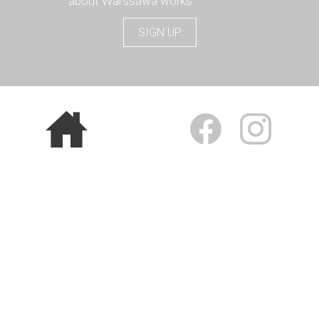
about Warssawa works.
SIGN UP