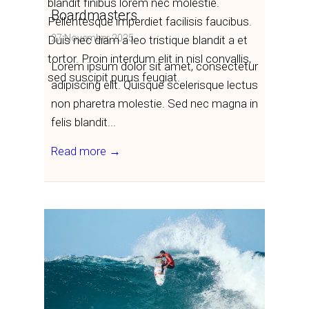
blandit finibus lorem nec molestie.
Boardmasters
Pellentesque imperdiet facilisis faucibus.
27 November 2025
Duis nec diam a leo tristique blandit a et
tortor. Proin interdum elit in nisl convallis,
Lorem ipsum dolor sit amet, consectetur
sed suscipit purus feugiat.
adipiscing elit. Quisque scelerisque lectus
non pharetra molestie. Sed nec magna in
felis blandit...
Read more →