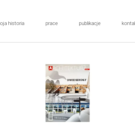
ja historia
prace
publikacje
konta
o pracowni
MEWA
o mnie
Rybka
Instalacje