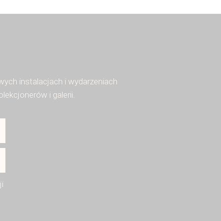
ych instalacjach i wydarzeniach
kcjonerów i galerii.
i